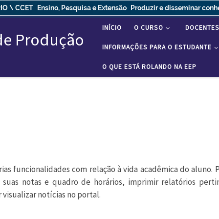
IO \ CCET
Ensino, Pesquisa e Extensão
Produzir e disseminar con
INÍCIO
O CURSO
DOCENTE
 de Produção
INFORMAÇÕES PARA O ESTUDANTE
O QUE ESTÁ ROLANDO NA EEP
rias funcionalidades com relação à vida acadêmica do aluno. P
 suas notas e quadro de horários, imprimir relatórios perti
visualizar notícias no portal.