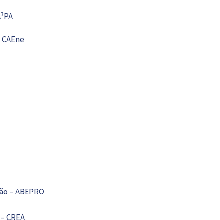
3
A
PA
– CAEne
ção – ABEPRO
 – CREA