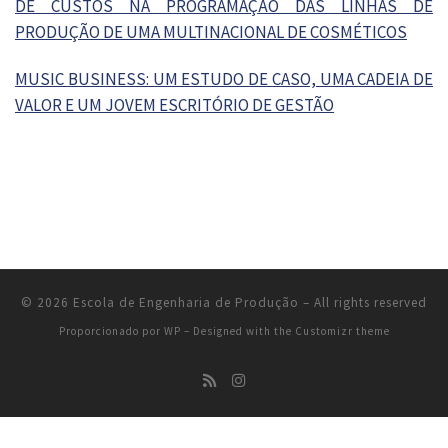
DE CUSTOS NA PROGRAMAÇÃO DAS LINHAS DE
PRODUÇÃO DE UMA MULTINACIONAL DE COSMÉTICOS
MUSIC BUSINESS: UM ESTUDO DE CASO, UMA CADEIA DE
VALOR E UM JOVEM ESCRITÓRIO DE GESTÃO
© 2026
Escola de Engenharia de Produção
– All rights reserved
Proporcionado por
WP
– Designed with the
Customizr theme
CCET
NTI
© 2026
UNIRIO