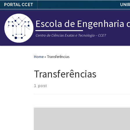
PORTAL CCET
UNIR
Skip to content
Escola de Engenharia
Centro de Ciências Exatas e Tecnologia – CCET
Home
»
Transferências
Transferências
1 post
Prezados(as) candidatos(as) classificados(as) dentro do
número de vagas no Edital de vagas ociosas 2024 da