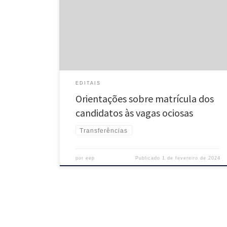
UNIRIO para o Curso de Engenharia de Produção, Abaixo
seguem as orientações acerca da data, local e hora da
matrícula no curso, bem como envio de documentos que
se fazem necessários, para a efetivação da […]
EDITAIS
Orientações sobre matrícula dos
candidatos às vagas ociosas
Transferências
por
eep
Publicado
1 de fevereiro de 2024